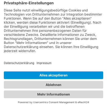
Die medizinische Nanotechnologie ist ein dynamischer und schnell
wachsender Markt. Wenn auch Sie am Wachstum teilhaben
möchten,
kontaktieren
Sie uns bitte. Unser Team ist vorbereitet,
Ihnen unser Unternehmen, unsere zukünftigen Produkte und
Leistungen sowie die adressierbaren Märkte näher zu bringen.
zur Webseite
zur Webseite
zur Webseite
Datenschutz
Impressum
Copyright © 2026 SmartDyeLivery
created by
red
cat
DESIGNGROUP