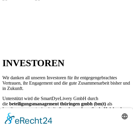
INVESTOREN
Wir danken all unseren Investoren für ihr entgegengebrachtes
Vertrauen, ihr Engagement und die gute Zusammenarbeit bisher und
in Zukunft.
Unterstützt wird die SmartDyeLivery GmbH durch
die
beteiligungsmanagement thüringen gmbh (bm|t)
als
Leadinvestor sowie durch die
Sparkasse Jena-Saale-Holzland
,
die
Stiftung für Technologie, Innovation und Forschung
Thüringen (STIFT)
, dem
Business Angel
L.M. aus München und
drei weiteren Business Angels als Co-Investoren.