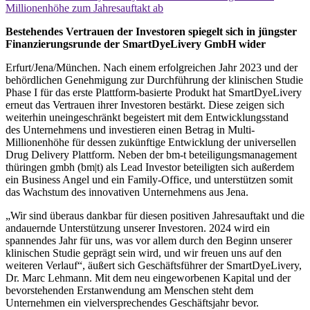
Millionenhöhe zum Jahresauftakt ab
Bestehendes Vertrauen der Investoren spiegelt sich in jüngster
Finanzierungsrunde der SmartDyeLivery GmbH wider
Erfurt/Jena/München. Nach einem erfolgreichen Jahr 2023 und der
behördlichen Genehmigung zur Durchführung der klinischen Studie
Phase I für das erste Plattform-basierte Produkt hat SmartDyeLivery
erneut das Vertrauen ihrer Investoren bestärkt. Diese zeigen sich
weiterhin uneingeschränkt begeistert mit dem Entwicklungsstand
des Unternehmens und investieren einen Betrag in Multi-
Millionenhöhe für dessen zukünftige Entwicklung der universellen
Drug Delivery Plattform. Neben der bm-t beteiligungsmanagement
thüringen gmbh (bm|t) als Lead Investor beteiligten sich außerdem
ein Business Angel und ein Family-Office, und unterstützen somit
das Wachstum des innovativen Unternehmens aus Jena.
„Wir sind überaus dankbar für diesen positiven Jahresauftakt und die
andauernde Unterstützung unserer Investoren. 2024 wird ein
spannendes Jahr für uns, was vor allem durch den Beginn unserer
klinischen Studie geprägt sein wird, und wir freuen uns auf den
weiteren Verlauf“, äußert sich Geschäftsführer der SmartDyeLivery,
Dr. Marc Lehmann. Mit dem neu eingeworbenen Kapital und der
bevorstehenden Erstanwendung am Menschen steht dem
Unternehmen ein vielversprechendes Geschäftsjahr bevor.