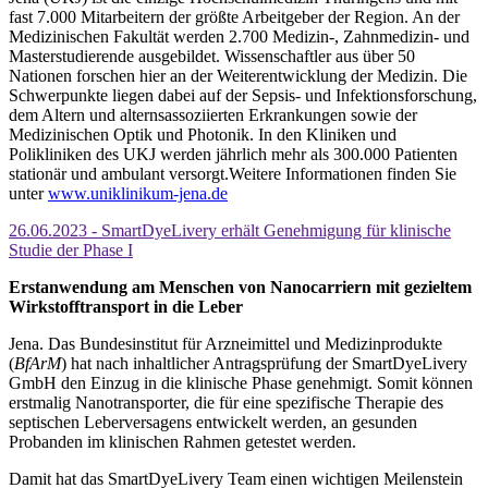
fast 7.000 Mitarbeitern der größte Arbeitgeber der Region. An der
Medizinischen Fakultät werden 2.700 Medizin-, Zahnmedizin- und
Masterstudierende ausgebildet. Wissenschaftler aus über 50
Nationen forschen hier an der Weiterentwicklung der Medizin. Die
Schwerpunkte liegen dabei auf der Sepsis- und Infektionsforschung,
dem Altern und alternsassoziierten Erkrankungen sowie der
Medizinischen Optik und Photonik. In den Kliniken und
Polikliniken des UKJ werden jährlich mehr als 300.000 Patienten
stationär und ambulant versorgt.Weitere Informationen finden Sie
unter
www.uniklinikum-jena.de
26.06.2023 - SmartDyeLivery erhält Genehmigung für klinische
Studie der Phase I
Erstanwendung am Menschen von Nanocarriern mit gezieltem
Wirkstofftransport in die Leber
Jena. Das Bundesinstitut für Arzneimittel und Medizinprodukte
(
BfArM
) hat nach inhaltlicher Antragsprüfung der SmartDyeLivery
GmbH den Einzug in die klinische Phase genehmigt. Somit können
erstmalig Nanotransporter, die für eine spezifische Therapie des
septischen Leberversagens entwickelt werden, an gesunden
Probanden im klinischen Rahmen getestet werden.
Damit hat das SmartDyeLivery Team einen wichtigen Meilenstein