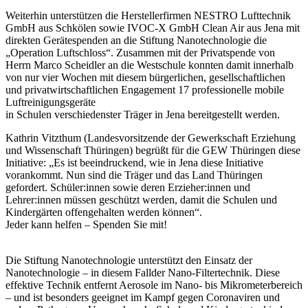
Weiterhin unterstützen die Herstellerfirmen NESTRO Lufttechnik
GmbH aus Schkölen sowie IVOC-X GmbH Clean Air aus Jena mit
direkten Gerätespenden an die Stiftung Nanotechnologie die
„Operation Luftschloss“. Zusammen mit der Privatspende von
Herrn Marco Scheidler an die Westschule konnten damit innerhalb
von nur vier Wochen mit diesem bürgerlichen, gesellschaftlichen
und privatwirtschaftlichen Engagement 17 professionelle mobile
Luftreinigungsgeräte
in Schulen verschiedenster Träger in Jena bereitgestellt werden.
Kathrin Vitzthum (Landesvorsitzende der Gewerkschaft Erziehung
und Wissenschaft Thüringen) begrüßt für die GEW Thüringen diese
Initiative: „Es ist beeindruckend, wie in Jena diese Initiative
vorankommt. Nun sind die Träger und das Land Thüringen
gefordert. Schüler:innen sowie deren Erzieher:innen und
Lehrer:innen müssen geschützt werden, damit die Schulen und
Kindergärten offengehalten werden können“.
Jeder kann helfen – Spenden Sie mit!
Die Stiftung Nanotechnologie unterstützt den Einsatz der
Nanotechnologie – in diesem Fallder Nano-Filtertechnik. Diese
effektive Technik entfernt Aerosole im Nano- bis Mikrometerbereich
– und ist besonders geeignet im Kampf gegen Coronaviren und