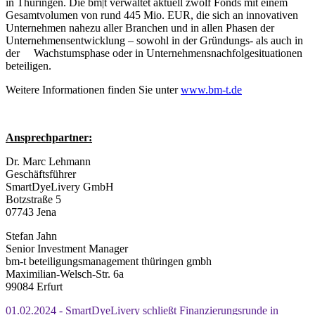
in Thüringen. Die bm|t verwaltet aktuell zwölf Fonds mit einem
Gesamtvolumen von rund 445 Mio. EUR, die sich an innovativen
Unternehmen nahezu aller Branchen und in allen Phasen der
Unternehmensentwicklung – sowohl in der Gründungs- als auch in
der Wachstumsphase oder in Unternehmensnachfolgesituationen
beteiligen.
Weitere Informationen finden Sie unter
www.bm-t.de
Ansprechpartner:
Dr. Marc Lehmann
Geschäftsführer
SmartDyeLivery GmbH
Botzstraße 5
07743 Jena
Stefan Jahn
Senior Investment Manager
bm-t beteiligungsmanagement thüringen gmbh
Maximilian-Welsch-Str. 6a
99084 Erfurt
01.02.2024 - SmartDyeLivery schließt Finanzierungsrunde in