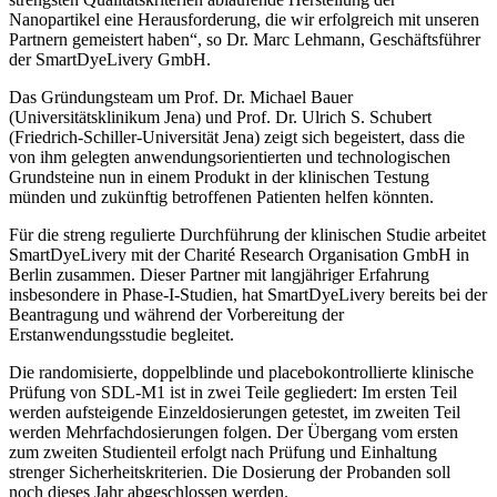
Nanopartikel eine Herausforderung, die wir erfolgreich mit unseren
Partnern gemeistert haben“, so Dr. Marc Lehmann, Geschäftsführer
der SmartDyeLivery GmbH.
Das Gründungsteam um Prof. Dr. Michael Bauer
(Universitätsklinikum Jena) und Prof. Dr. Ulrich S. Schubert
(Friedrich-Schiller-Universität Jena) zeigt sich begeistert, dass die
von ihm gelegten anwendungsorientierten und technologischen
Grundsteine nun in einem Produkt in der klinischen Testung
münden und zukünftig betroffenen Patienten helfen könnten.
Für die streng regulierte Durchführung der klinischen Studie arbeitet
SmartDyeLivery mit der Charité Research Organisation GmbH in
Berlin zusammen. Dieser Partner mit langjähriger Erfahrung
insbesondere in Phase-I-Studien, hat SmartDyeLivery bereits bei der
Beantragung und während der Vorbereitung der
Erstanwendungsstudie begleitet.
Die randomisierte, doppelblinde und placebokontrollierte klinische
Prüfung von SDL-M1 ist in zwei Teile gegliedert: Im ersten Teil
werden aufsteigende Einzeldosierungen getestet, im zweiten Teil
werden Mehrfachdosierungen folgen. Der Übergang vom ersten
zum zweiten Studienteil erfolgt nach Prüfung und Einhaltung
strenger Sicherheitskriterien. Die Dosierung der Probanden soll
noch dieses Jahr abgeschlossen werden.