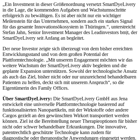
„Ein Investment in dieser Größenordnung versetzt SmartDyeLivery
in die Lage, die kommenden Aufgaben und Wachstumsschritte
erfolgreich zu bewältigen. Es ist aber nicht nur ein wichtiger
Meilenstein für das Unternehmen, sondern auch ein starkes Signal
für das gesamte Innovationsökosystem in Thüringen.“, unterstreicht
Stefan Jahn, Senior Investment Manager des Leadinvestors bm|t, der
SmartDyeLivery seit Anfang an begleitet.
Der neue Investor zeigte sich überzeugt von dem bisher erreichten
Entwicklungsstand und von dem großen Potential der
Plattformtechnologie. „Mit unserem Engagement möchten wir das
weitere Wachstum der SmartDyeLivery aktiv begleiten und die
geplante Expansion unterstützen. Sowohl der technologische Ansatz
als auch das Ziel, bisher nicht oder nur unzureichend behandelbaren
Patienten zu helfen, deckt sich mit unserem Anspruch“, so die
Eigentümerin des Family Offices.
Über SmartDyeLivery:
Die SmartDyeLivery GmbH aus Jena
entwickelt eine universelle Plattformtechnologie basierend auf
funktionalisierten Nanopartikeln, mit der Wirkstoffe oder andere
Cargos gezielt an den gewünschten Wirkort transportiert werden
können. Ziel ist die Bereitstellung neuer Therapieoptionen für bisher
nicht oder schwer behandelbare Erkrankungen. Die innovative,
patentrechtlich geschützte Technologie kann zudem für
diagnostische oder theranostische Anwendungen eingesetzt werden.