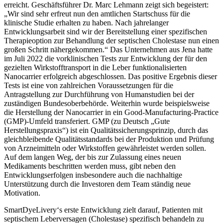
erreicht. Geschäftsführer Dr. Marc Lehmann zeigt sich begeistert:
„Wir sind sehr erfreut nun den amtlichen Startschuss für die
klinische Studie erhalten zu haben. Nach jahrelanger
Entwicklungsarbeit sind wir der Bereitstellung einer spezifischen
Therapieoption zur Behandlung der septischen Cholestase nun einen
großen Schritt nähergekommen.“ Das Unternehmen aus Jena hatte
im Juli 2022 die vorklinischen Tests zur Entwicklung der für den
gezielten Wirkstofftransport in die Leber funktionalisierten
Nanocarrier erfolgreich abgeschlossen. Das positive Ergebnis dieser
Tests ist eine von zahlreichen Voraussetzungen für die
Antragstellung zur Durchführung von Humanstudien bei der
zuständigen Bundesoberbehörde. Weiterhin wurde beispielsweise
die Herstellung der Nanocarrier in ein Good-Manufacturing-Practice
(GMP)-Umfeld transferiert. GMP (zu Deutsch „Gute
Herstellungspraxis“) ist ein Qualitätssicherungsprinzip, durch das
gleichbleibende Qualitätsstandards bei der Produktion und Prüfung
von Arzneimitteln oder Wirkstoffen gewährleistet werden sollen.
Auf dem langen Weg, der bis zur Zulassung eines neuen
Medikaments beschritten werden muss, gibt neben den
Entwicklungserfolgen insbesondere auch die nachhaltige
Unterstützung durch die Investoren dem Team ständig neue
Motivation.
SmartDyeLivery‘s erste Entwicklung zielt darauf, Patienten mit
septischem Leberversagen (Cholestase) spezifisch behandeln zu