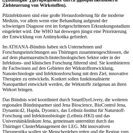
Zielsteuerung von Wirkstoffen).
Pilzinfektionen sind eine große Herausforderung für die moderne
Medizin, vor allem wenn eine Behandlung aufgrund der
schwierigen Diagnose erst im fortgeschrittenen Erkrankungsstadium
eingeleitet wird. Die WHO hat deswegen jüngst eine Priorisierung
der Entwicklung von Antimykotika gefordert.
Im ATHANA-Bündnis haben sich Unternehmen und
Forschungseinrichtungen aus Thüringen zusammengeschlossen, die
auf dem pharmazeutisch-biotechnologischen Sektor oder in der
Infektions- und klinischen Forschung führend sind. Sie kombinieren
ihr Fachwissen auf den Gebieten der Wirkstoffentwicklung,
Nanotechnologie und Infektionsforschung mit dem Ziel, innovative
Therapien zu entwickeln. Konkret sollen funktionalisierte
Nanopartikel entwickelt werden, die Wirkstoffe zielgenau an ihren
Wirkort bringen.
Das Bündnis wird koordiniert durch SmartDyeLivery, die weiteren
regionalen Bündnispartner sind Jena Bioscience, BioControl Jena,
Dynamic42, Hapila, Dyomics, das Leibniz-Institut für Naturstoff-
Forschung und Infektionsbiologie (Leibniz-HKI) und das
Universitätsklinikum Jena, gemeinsam unterstützt durch das
Thüringer ClusterManagement der LEG.
Mit innovativen
Therapeutika wollen sie Menschenleben retten und die Region zum