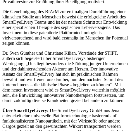
Privatinvestor zur Erhöhung ihrer Beteiligung motiviert.
Die Genehmigung des BfArM zur erstmaligen Durchführung einer
klinischen Studie am Menschen beweist die erfolgreiche Arbeit des
SmartDyeLivery Teams und ist der nächste Schritt zur Entwicklung
einer spezifischen Therapie des septischen Leberversagens. Das
Investment in diese patentierte Plattformtechnologie ist
vielversprechend und wird bald erstmalig im Menschen ihr Potential
zeigen können.
Dr. Sven Günther und Christiane Kilian, Vorstände der STIFT,
äußern sich begeistert über SmartDyeLiverys bisherigen
Werdegang: „Uns liegt besonders die Stärkung junger Unternehmen
und der dahinterstehenden Akteure am Herzen. Der innovative
Ansatz der SmartDyeLivery hat sich im präklinischen Rahmen
bewährt und wir freuen uns darüber, nun den nächsten Schritt des
Unternehmens – die klinische Phase - begleiten zu können“. Mit
dem neuen Investment wird es SmartDyeLivery weiterhin möglich
sein, die Entwicklung innovativer Nanotherapien fortzusetzen, um
damit zukünftig diverse Krankheiten gezielt behandeln zu können.
Über SmartDyeLivery:
Die SmartDyeLivery GmbH aus Jena
entwickelt eine universelle Plattformtechnologie basierend auf
funktionalisierten Nanopartikeln, mit der Wirkstoffe oder andere
Cargos gezielt an den gewünschten Wirkort transportiert werden