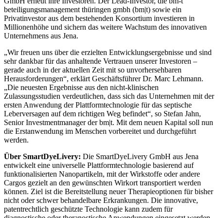
GmbH erneut ihre Investoren. Der Lead-Investor, die bm-t
beteiligungsmanagement thüringen gmbh (bm|t) sowie ein
Privatinvestor aus dem bestehenden Konsortium investieren in
Millionenhöhe und sichern das weitere Wachstum des innovativen
Unternehmens aus Jena.
„Wir freuen uns über die erzielten Entwicklungsergebnisse und sind
sehr dankbar für das anhaltende Vertrauen unserer Investoren –
gerade auch in der aktuellen Zeit mit so unvorhersehbaren
Herausforderungen“, erklärt Geschäftsführer Dr. Marc Lehmann.
„Die neuesten Ergebnisse aus den nicht-klinischen
Zulassungsstudien verdeutlichen, dass sich das Unternehmen mit der
ersten Anwendung der Plattformtechnologie für das septische
Leberversagen auf dem richtigen Weg befindet“, so Stefan Jahn,
Senior Investmentmanager der bm|t. Mit dem neuen Kapital soll nun
die Erstanwendung im Menschen vorbereitet und durchgeführt
werden.
Über SmartDyeLivery:
Die SmartDyeLivery GmbH aus Jena
entwickelt eine universelle Plattformtechnologie basierend auf
funktionalisierten Nanopartikeln, mit der Wirkstoffe oder andere
Cargos gezielt an den gewünschten Wirkort transportiert werden
können. Ziel ist die Bereitstellung neuer Therapieoptionen für bisher
nicht oder schwer behandelbare Erkrankungen. Die innovative,
patentrechtlich geschützte Technologie kann zudem für
diagnostische oder theranostische Anwendungen eingesetzt werden.