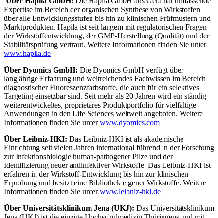
Über
Hapila GmbH:
Die Hapila GmbH aus Gera hat umfassende
Expertise im Bereich der organischen Synthese von Wirkstoffen
über alle Entwicklungsstufen bis hin zu klinischen Prüfmustern und
Marktprodukten. Hapila ist seit langem mit regulatorischen Fragen
der Wirkstoffentwicklung, der GMP-Herstellung (Qualität) und der
Stabilitätsprüfung vertraut. Weitere Informationen finden Sie unter
www.hapila.de
Über
Dyomics GmbH:
Die Dyomics GmbH verfügt über
langjährige Erfahrung und weitreichendes Fachwissen im Bereich
diagnostischer Fluoreszenzfarbstoffe, die auch für ein selektives
Targeting einsetzbar sind. Seit mehr als 20 Jahren wird ein ständig
weiterentwickeltes, proprietäres Produktportfolio für vielfältige
Anwendungen in den Life Sciences weltweit angeboten. Weitere
Informationen finden Sie unter
www.dyomics.com
Über
Leibniz-HKI:
Das Leibniz-HKI ist als akademische
Einrichtung seit vielen Jahren international führend in der Forschung
zur Infektionsbiologie human-pathogener Pilze und der
Identifizierung neuer antiinfektiver Wirkstoffe. Das Leibniz-HKI ist
erfahren in der Wirkstoff-Entwicklung bis hin zur klinischen
Erprobung und besitzt eine Bibliothek eigener Wirkstoffe. Weitere
Informationen finden Sie unter
www.leibniz-hki.de
Über
Universitätsklinikum Jena (UKJ):
Das Universitätsklinikum
Jena (UKJ) ist die einzige Hochschulmedizin Thüringens und mit