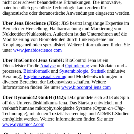
nicht oder schwer behandelbare Erkrankungen. Die innovative,
patentrechtlich geschützte Technologie kann zudem für
diagnostische oder theranostische Anwendungen eingesetzt werden.
Über
Jena Bioscience (JBS):
JBS besitzt langjährige Expertise im
Bereich der Herstellung, Haltbarmachung und Markierung von
Nukleotiden/Nukleosiden. Außerdem ist das Unternehmen auf die
Modifizierung von Biomolekülen durch Linkersysteme und
Kopplungsmethoden spezialisiert. Weitere Informationen finden Sie
unter
www.jenabioscience.com
Über
BioControl Jena GmbH:
BioControl Jena ist ein
Dienstleister für die
Analyse
und
Optimierung
von Biodaten und -
pro­zes­sen,
Bio­in­for­matik
und
Sys­tem­bio­lo­gie
,
Statistik
(inklusive
Be­ra­tung),
Er­geb­nis­vi­sua­li­sie­rung
und Modellentwicklungen in
diversen Bereichen der Lebenswissenschaften. Weitere
Informationen finden Sie unter
www.biocontrol-jena.com
Über
Dynamic42 GmbH (D42):
D42 gründete sich 2018 als Spin-
off des Universitätsklinikums Jena. Das Start-up entwickelt und
verkauft humane mikrophysiologische Systeme (
Organ-on-Chip
-
Technologie), mit denen Toxizitätsscreenings und ADMET-Studien
ermöglicht werden. Weitere Informationen finden Sie unter
www.dynamic42.com