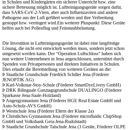
in Schulen und Kindergärten ein sicherer Unterricht bzw. eine
sichere Betreuung möglich ist. Luftreinigungsgeräte sorgen dafür,
dass SARS-CoV-2-Viren, aber auch Influenzaviren und andere
Pathogene aus der Luft gefiltert werden und ihre Verbreitung
gestoppt bzw. verringert wird.Ein weiterer Pluspunkt: Diese Geräte
helfen auch bei Pollenflug und Feinstaubbelastung.
Die Investition in Luftreinigungsgeräte ist dabei eine langfristige
Lösung, die nicht erst entwickelt werden muss, sondern jetzt schon
umgesetzt werden kann. Der “Operation Luftschloss“ haben sich
nun weitere Unternehmen in Jena angeschlossen, unterstützt durch
Spenden von Privatpersonen und direkten Initiativen in Schulen.
Dies erlaubt die Bereitstellung von weiteren Geräten an die:
Þ Staatliche Grundschule Friedrich Schiller Jena (Förderer
JENOPTIK AG)
Þ Karl-Volkmar-Stoy-Schule (Förderer SmartDyeLivery GmbH)
Þ DRK Bilinguale Ganztagsgrundschule DUALINGO (Förderer
Sparkasse Jena-Saale-Holzland)
Þ Angergymnasium Jena (Förderer HGE Real Estate GmbH und
Auto-Scholz-AVS GmbH)
Þ Westschule Jena (Förderer Eltern der Klasse 2a)
Þ Christliches Gymnasium Jena (Förderer microfluidic ChipShop
GmbH und Volksbank Gera-Jena-Rudolstadt)
Þ Staatliche Grundschule Talschule Jena (3 Geräte, Förderer OLPE