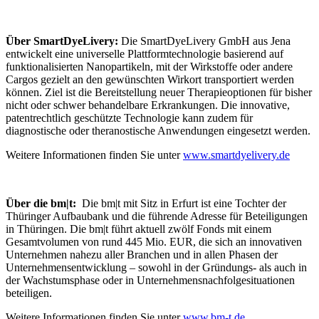
Über SmartDyeLivery:
Die SmartDyeLivery GmbH aus Jena
entwickelt eine universelle Plattformtechnologie basierend auf
funktionalisierten Nanopartikeln, mit der Wirkstoffe oder andere
Cargos gezielt an den gewünschten Wirkort transportiert werden
können. Ziel ist die Bereitstellung neuer Therapieoptionen für bisher
nicht oder schwer behandelbare Erkrankungen. Die innovative,
patentrechtlich geschützte Technologie kann zudem für
diagnostische oder theranostische Anwendungen eingesetzt werden.
Weitere Informationen finden Sie unter
www.smartdyelivery.de
Über die bm|t:
Die bm|t mit Sitz in Erfurt ist eine Tochter der
Thüringer Aufbaubank und die führende Adresse für Beteiligungen
in Thüringen. Die bm|t führt aktuell zwölf Fonds mit einem
Gesamtvolumen von rund 445 Mio. EUR, die sich an innovativen
Unternehmen nahezu aller Branchen und in allen Phasen der
Unternehmensentwicklung – sowohl in der Gründungs- als auch in
der Wachstumsphase oder in Unternehmensnachfolgesituationen
beteiligen.
Weitere Informationen finden Sie unter
www.bm-t.de