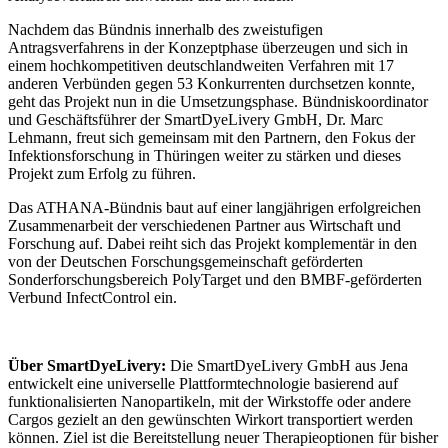
Nachdem das Bündnis innerhalb des zweistufigen
Antragsverfahrens in der Konzeptphase überzeugen und sich in
einem hochkompetitiven deutschlandweiten Verfahren mit 17
anderen Verbünden gegen 53 Konkurrenten durchsetzen konnte,
geht das Projekt nun in die Umsetzungsphase. Bündniskoordinator
und Geschäftsführer der SmartDyeLivery GmbH, Dr. Marc
Lehmann, freut sich gemeinsam mit den Partnern, den Fokus der
Infektionsforschung in Thüringen weiter zu stärken und dieses
Projekt zum Erfolg zu führen.
Das ATHANA-Bündnis baut auf einer langjährigen erfolgreichen
Zusammenarbeit der verschiedenen Partner aus Wirtschaft und
Forschung auf. Dabei reiht sich das Projekt komplementär in den
von der Deutschen Forschungsgemeinschaft geförderten
Sonderforschungsbereich PolyTarget und den BMBF-geförderten
Verbund InfectControl ein.
Über SmartDyeLivery:
Die SmartDyeLivery GmbH aus Jena
entwickelt eine universelle Plattformtechnologie basierend auf
funktionalisierten Nanopartikeln, mit der Wirkstoffe oder andere
Cargos gezielt an den gewünschten Wirkort transportiert werden
können. Ziel ist die Bereitstellung neuer Therapieoptionen für bisher