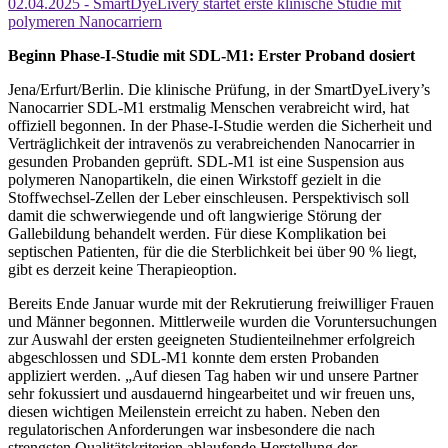
02.04.2025 - SmartDyeLivery startet erste klinische Studie mit
polymeren Nanocarriern
Beginn Phase-I-Studie mit SDL-M1: Erster Proband dosiert
Jena/Erfurt/Berlin. Die klinische Prüfung, in der SmartDyeLivery’s
Nanocarrier SDL-M1 erstmalig Menschen verabreicht wird, hat
offiziell begonnen. In der Phase-I-Studie werden die Sicherheit und
Verträglichkeit der intravenös zu verabreichenden Nanocarrier in
gesunden Probanden geprüft. SDL-M1 ist eine Suspension aus
polymeren Nanopartikeln, die einen Wirkstoff gezielt in die
Stoffwechsel-Zellen der Leber einschleusen. Perspektivisch soll
damit die schwerwiegende und oft langwierige Störung der
Gallebildung behandelt werden. Für diese Komplikation bei
septischen Patienten, für die die Sterblichkeit bei über 90 % liegt,
gibt es derzeit keine Therapieoption.
Bereits Ende Januar wurde mit der Rekrutierung freiwilliger Frauen
und Männer begonnen. Mittlerweile wurden die Voruntersuchungen
zur Auswahl der ersten geeigneten Studienteilnehmer erfolgreich
abgeschlossen und SDL-M1 konnte dem ersten Probanden
appliziert werden. „Auf diesen Tag haben wir und unsere Partner
sehr fokussiert und ausdauernd hingearbeitet und wir freuen uns,
diesen wichtigen Meilenstein erreicht zu haben. Neben den
regulatorischen Anforderungen war insbesondere die nach
strengsten Qualitätskriterien ablaufende Herstellung der