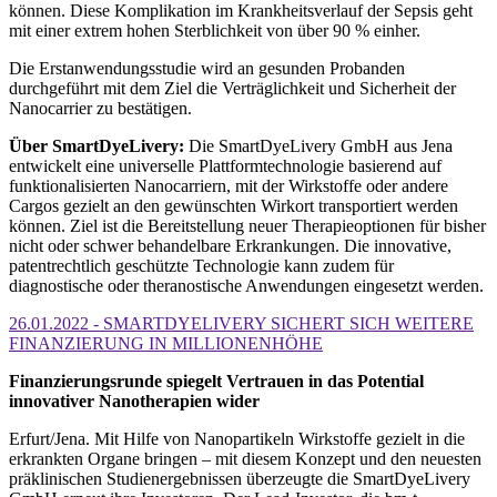
können. Diese Komplikation im Krankheitsverlauf der Sepsis geht
mit einer extrem hohen Sterblichkeit von über 90 % einher.
Die Erstanwendungsstudie wird an gesunden Probanden
durchgeführt mit dem Ziel die Verträglichkeit und Sicherheit der
Nanocarrier zu bestätigen.
Über SmartDyeLivery:
Die SmartDyeLivery GmbH aus Jena
entwickelt eine universelle Plattformtechnologie basierend auf
funktionalisierten Nanocarriern, mit der Wirkstoffe oder andere
Cargos gezielt an den gewünschten Wirkort transportiert werden
können. Ziel ist die Bereitstellung neuer Therapieoptionen für bisher
nicht oder schwer behandelbare Erkrankungen. Die innovative,
patentrechtlich geschützte Technologie kann zudem für
diagnostische oder theranostische Anwendungen eingesetzt werden.
26.01.2022 - SMARTDYELIVERY SICHERT SICH WEITERE
FINANZIERUNG IN MILLIONENHÖHE
Finanzierungsrunde spiegelt Vertrauen in das Potential
innovativer Nanotherapien wider
Erfurt/Jena. Mit Hilfe von Nanopartikeln Wirkstoffe gezielt in die
erkrankten Organe bringen – mit diesem Konzept und den neuesten
präklinischen Studienergebnissen überzeugte die SmartDyeLivery