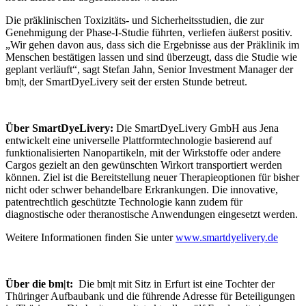
Die präklinischen Toxizitäts- und Sicherheitsstudien, die zur
Genehmigung der Phase-I-Studie führten, verliefen äußerst positiv.
„Wir gehen davon aus, dass sich die Ergebnisse aus der Präklinik im
Menschen bestätigen lassen und sind überzeugt, dass die Studie wie
geplant verläuft“, sagt Stefan Jahn, Senior Investment Manager der
bm|t, der SmartDyeLivery seit der ersten Stunde betreut.
Über SmartDyeLivery:
Die SmartDyeLivery GmbH aus Jena
entwickelt eine universelle Plattformtechnologie basierend auf
funktionalisierten Nanopartikeln, mit der Wirkstoffe oder andere
Cargos gezielt an den gewünschten Wirkort transportiert werden
können. Ziel ist die Bereitstellung neuer Therapieoptionen für bisher
nicht oder schwer behandelbare Erkrankungen. Die innovative,
patentrechtlich geschützte Technologie kann zudem für
diagnostische oder theranostische Anwendungen eingesetzt werden.
Weitere Informationen finden Sie unter
www.smartdyelivery.de
Über die bm|t:
Die bm|t mit Sitz in Erfurt ist eine Tochter der
Thüringer Aufbaubank und die führende Adresse für Beteiligungen