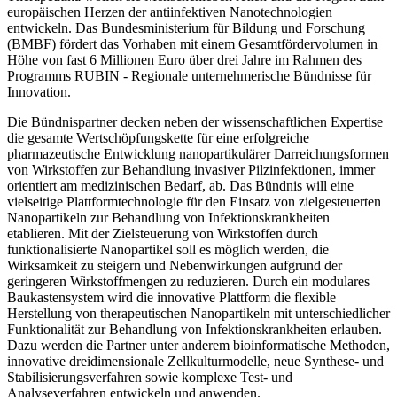
europäischen Herzen der antiinfektiven Nanotechnologien
entwickeln. Das Bundesministerium für Bildung und Forschung
(BMBF) fördert das Vorhaben mit einem Gesamtfördervolumen in
Höhe von fast 6 Millionen Euro über drei Jahre im Rahmen des
Programms RUBIN - Regionale unternehmerische Bündnisse für
Innovation.
Die Bündnispartner decken neben der wissenschaftlichen Expertise
die gesamte Wertschöpfungskette für eine erfolgreiche
pharmazeutische Entwicklung nanopartikulärer Darreichungsformen
von Wirkstoffen zur Behandlung invasiver Pilzinfektionen, immer
orientiert am medizinischen Bedarf, ab. Das Bündnis will eine
vielseitige Plattformtechnologie für den Einsatz von zielgesteuerten
Nanopartikeln zur Behandlung von Infektionskrankheiten
etablieren. Mit der Zielsteuerung von Wirkstoffen durch
funktionalisierte Nanopartikel soll es möglich werden, die
Wirksamkeit zu steigern und Nebenwirkungen aufgrund der
geringeren Wirkstoffmengen zu reduzieren. Durch ein modulares
Baukastensystem wird die innovative Plattform die flexible
Herstellung von therapeutischen Nanopartikeln mit unterschiedlicher
Funktionalität zur Behandlung von Infektionskrankheiten erlauben.
Dazu werden die Partner unter anderem bioinformatische Methoden,
innovative dreidimensionale Zellkulturmodelle, neue Synthese- und
Stabilisierungsverfahren sowie komplexe Test- und
Analyseverfahren entwickeln und anwenden.