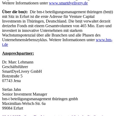
Weitere Informationen unter
www.smartdyelivery.de
Über die bm|t:
Die bm‑t beteiligungsmanagement thüringen (bm|t)
mit Sitz in Erfurt ist die erste Adresse für Venture Capital
Investments in Thüringen, Deutschland. Die bm|t verwaltet derzeit
dreizehn Fonds mit einem Gesamtvolumen von 465 Mio. Euro und
investiert in innovative Unternehmen mit starkem
Wachstumspotenzial über alle Branchen und alle Phasen des
Unternehmenslebenszyklus.
Weitere Informationen unter
www.bm-
t.de
Ansprechpartner:
Dr. Marc Lehmann
Geschäftsführer
SmartDyeLivery GmbH
Botzstraße 5
07743 Jena
Stefan Jahn
Senior Investment Manager
bm-t beteiligungsmanagement thüringen gmbh
Maximilian-Welsch-Str. 6a
99084 Erfurt