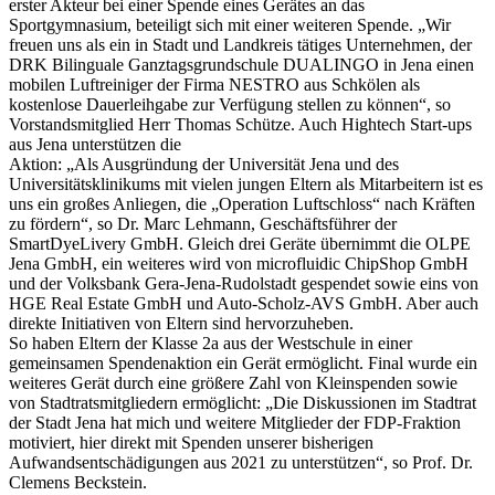
erster Akteur bei einer Spende eines Gerätes an das
Sportgymnasium, beteiligt sich mit einer weiteren Spende. „Wir
freuen uns als ein in Stadt und Landkreis tätiges Unternehmen, der
DRK Bilinguale Ganztagsgrundschule DUALINGO in Jena einen
mobilen Luftreiniger der Firma NESTRO aus Schkölen als
kostenlose Dauerleihgabe zur Verfügung stellen zu können“, so
Vorstandsmitglied Herr Thomas Schütze. Auch Hightech Start-ups
aus Jena unterstützen die
Aktion: „Als Ausgründung der Universität Jena und des
Universitätsklinikums mit vielen jungen Eltern als Mitarbeitern ist es
uns ein großes Anliegen, die „Operation Luftschloss“ nach Kräften
zu fördern“, so Dr. Marc Lehmann, Geschäftsführer der
SmartDyeLivery GmbH. Gleich drei Geräte übernimmt die OLPE
Jena GmbH, ein weiteres wird von microfluidic ChipShop GmbH
und der Volksbank Gera-Jena-Rudolstadt gespendet sowie eins von
HGE Real Estate GmbH und Auto-Scholz-AVS GmbH. Aber auch
direkte Initiativen von Eltern sind hervorzuheben.
So haben Eltern der Klasse 2a aus der Westschule in einer
gemeinsamen Spendenaktion ein Gerät ermöglicht. Final wurde ein
weiteres Gerät durch eine größere Zahl von Kleinspenden sowie
von Stadtratsmitgliedern ermöglicht: „Die Diskussionen im Stadtrat
der Stadt Jena hat mich und weitere Mitglieder der FDP-Fraktion
motiviert, hier direkt mit Spenden unserer bisherigen
Aufwandsentschädigungen aus 2021 zu unterstützen“, so Prof. Dr.
Clemens Beckstein.