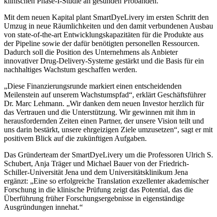
klinischen Phase-I-Studie an gesunden Probanden.
Mit dem neuen Kapital plant SmartDyeLivery im ersten Schritt den
Umzug in neue Räumlichkeiten und den damit verbundenen Ausbau
von state-of-the-art Entwicklungskapazitäten für die Produkte aus
der Pipeline sowie der dafür benötigten personellen Ressourcen.
Dadurch soll die Position des Unternehmens als Anbieter
innovativer Drug-Delivery-Systeme gestärkt und die Basis für ein
nachhaltiges Wachstum geschaffen werden.
„Diese Finanzierungsrunde markiert einen entscheidenden
Meilenstein auf unserem Wachstumspfad“, erklärt Geschäftsführer
Dr. Marc Lehmann. „Wir danken dem neuen Investor herzlich für
das Vertrauen und die Unterstützung. Wir gewinnen mit ihm in
herausfordernden Zeiten einen Partner, der unsere Vision teilt und
uns darin bestärkt, unsere ehrgeizigen Ziele umzusetzen“, sagt er mit
positivem Blick auf die zukünftigen Aufgaben.
Das Gründerteam der SmartDyeLivery um die Professoren Ulrich S.
Schubert, Anja Träger und Michael Bauer von der Friedrich-
Schiller-Universität Jena und dem Universitätsklinikum Jena
ergänzt: „Eine so erfolgreiche Translation exzellenter akademischer
Forschung in die klinische Prüfung zeigt das Potential, das die
Überführung früher Forschungsergebnisse in eigenständige
Ausgründungen innehat.“