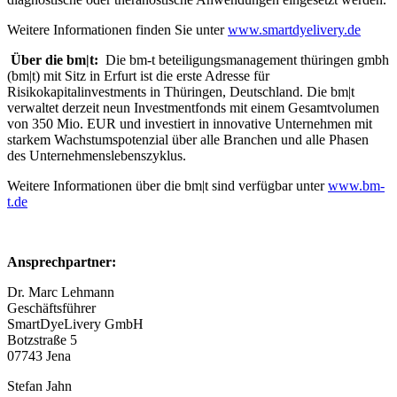
Weitere Informationen finden Sie unter
www.smartdyelivery.de
Über die bm|t:
Die bm‑t beteiligungsmanagement thüringen gmbh
(bm|t) mit Sitz in Erfurt ist die erste Adresse für
Risikokapitalinvestments in Thüringen, Deutschland. Die bm|t
verwaltet derzeit neun Investmentfonds mit einem Gesamtvolumen
von 350 Mio. EUR und investiert in innovative Unternehmen mit
starkem Wachstumspotenzial über alle Branchen und alle Phasen
des Unternehmenslebenszyklus.
Weitere Informationen über die bm|t sind verfügbar unter
www.bm-
t.de
Ansprechpartner:
Dr. Marc Lehmann
Geschäftsführer
SmartDyeLivery GmbH
Botzstraße 5
07743 Jena
Stefan Jahn