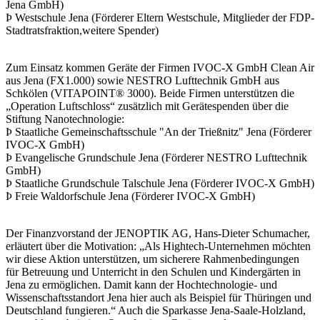
Jena GmbH)
Þ Westschule Jena (Förderer Eltern Westschule, Mitglieder der FDP-
Stadtratsfraktion,weitere Spender)
Zum Einsatz kommen Geräte der Firmen IVOC-X GmbH Clean Air
aus Jena (FX1.000) sowie NESTRO Lufttechnik GmbH aus
Schkölen (VITAPOINT® 3000). Beide Firmen unterstützen die
„Operation Luftschloss“ zusätzlich mit Gerätespenden über die
Stiftung Nanotechnologie:
Þ Staatliche Gemeinschaftsschule "An der Trießnitz" Jena (Förderer
IVOC-X GmbH)
Þ Evangelische Grundschule Jena (Förderer NESTRO Lufttechnik
GmbH)
Þ Staatliche Grundschule Talschule Jena (Förderer IVOC-X GmbH)
Þ Freie Waldorfschule Jena (Förderer IVOC-X GmbH)
Der Finanzvorstand der JENOPTIK AG, Hans-Dieter Schumacher,
erläutert über die Motivation: „Als Hightech-Unternehmen möchten
wir diese Aktion unterstützen, um sicherere Rahmenbedingungen
für Betreuung und Unterricht in den Schulen und Kindergärten in
Jena zu ermöglichen. Damit kann der Hochtechnologie- und
Wissenschaftsstandort Jena hier auch als Beispiel für Thüringen und
Deutschland fungieren.“ Auch die Sparkasse Jena-Saale-Holzland,