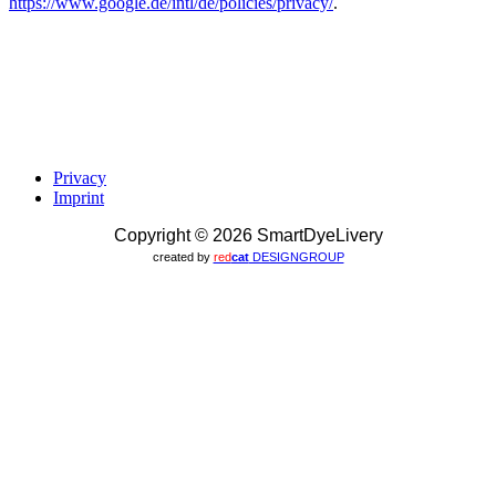
https://www.google.de/intl/de/policies/privacy/
.
Privacy
Imprint
Copyright © 2026 SmartDyeLivery
created by
red
cat
DESIGNGROUP