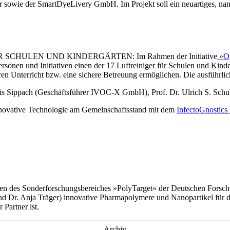
r sowie der SmartDyeLivery GmbH. Im Projekt soll ein neuartiges, na
CHULEN UND KINDERGÄRTEN: Im Rahmen der Initiative
»Op
n und Initiativen einen der 17 Luftreiniger für Schulen und Kindergär
n Unterricht bzw. eine sichere Betreuung ermöglichen. Die ausführlic
 Sippach (Geschäftsführer IVOC-X GmbH), Prof. Dr. Ulrich S. Schube
innovative Technologie am Gemeinschaftsstand mit dem
InfectoGnostics
erforschungsbereiches »PolyTarget« der Deutschen Forschungsg
nd Dr. Anja Träger) innovative Pharmapolymere und Nanopartikel für 
Partner ist.
Archiv