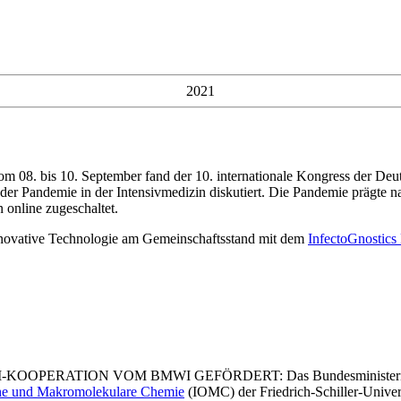
2021
0. September fand der 10. internationale Kongress der Deutsche
andemie in der Intensivmedizin diskutiert. Die Pandemie prägte natür
 online zugeschaltet.
innovative Technologie am Gemeinschaftsstand mit dem
InfectoGnostics
ATION VOM BMWI GEFÖRDERT: Das Bundesministerium für Wir
sche und Makromolekulare Chemie
(IOMC) der Friedrich-Schiller-Univers