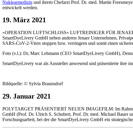
Nuklearmedizin
und ihrem Chefarzt Prof. Dr. med. Martin Freesmeye
entwickelt werden.
19. März 2021
»OPERATION LUFTSCHLOSS« LUFTREINIGER FÜR JENAER S
SmartDyeLivery GmbH neben anderen Jenaer Unternehmen, Privatpersone
SARS-CoV-2-Viren stoppen bzw. verringern und somit einen sicherere
Foto (v.l.): Dr, Marc Lehmann (CEO SmartDyeLivery GmbH), Dennis
SmartDyeLivery war als Aussteller anwesend und präsentierte ihre 
Bildquelle: © Sylvia Braunsdorf
29. Januar 2021
POLYTARGET PRÄSENTIERT NEUEN IMAGEFILM: Im Rahmen des Sond
GmbH (Prof. Dr. Ulrich S. Schubert, Prof. Dr. med. Michael Bauer u
Forschungsarbeit, bei der die SmartDyeLivery GmbH ein strategischer 